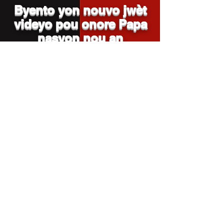
Byento yon nouvo jwèt
videyo pou onore Papa
nasyon nou an
© 2023 ANNFELANSANM.
Designed and secured by