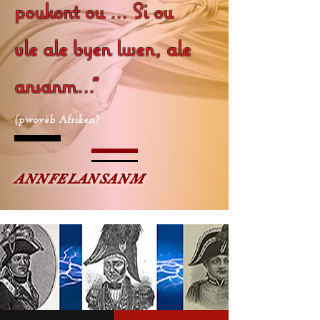
poukont ou ... Si ou
vle ale byen lwen, ale
ansanm..."
(pwovèb Afriken)
ANNFELANSANM